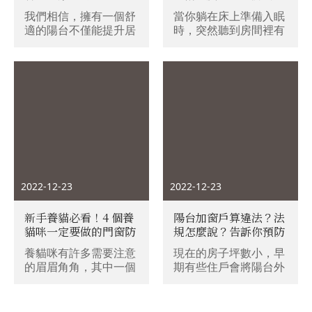
施工流程的6大步驟。
3步驟打造夢想陽台
的重要性和選擇關鍵
我們相信，擁有一個舒
當你躺在床上準備入眠
適的陽台不僅能提升居
時，突然聽到房間裡有
家的美觀度，還能成為
令人不安的聲音，是嗡
家人和朋友放鬆、享受
嗡的蟲鳴或是啪啪的翅
陽光的最佳場所。但
膀拍打？你感覺到一陣
是，陽台改造往往涉及
不安，因為你知道這些
很多的設計和材料挑選
聲音都是鴿子在住處四
技巧，所以在這篇文章
周發出的聲音。鴿子不
中，我們將分享舊陽台
僅帶來噪音、污染，還
改造的必備工程，包括
可能帶來疾病，甚至早
如何組合材料和景觀特
些年有位少女因接觸鴿
色，另外我們還會精選
糞慘遭致命隱球菌感
陽台裝修材料，幫助您
染，骨頭受到嚴重傷
2022-12-23
2022-12-23
打造出多變的陽台景
害！ 這時候，你就需要
觀。
一道有效的防護措施—
新手養貓必看！4 個養
陽台加窗戶算違法？法
防鴿網，來保護居家衛
貓咪一定要做的門窗防
規怎麼說？告訴你預防
生及安全。
護方式推薦！
墜樓還有什麼方法！
養貓咪有許多需要注意
現在的房子坪數小，早
的眉眉角角，其中一個
期有些住戶會將陽台外
就是貓咪具有好奇心的
推，並且加裝窗戶以增
天性，時常想探出窗外
加內部空間，但這種違
看看世界。因此門窗便
法又危險的方法是萬萬