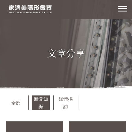
高
雄
家
適
美
文章分享
隱
形
鐵
窗
新聞知
媒體採
全部
識
訪