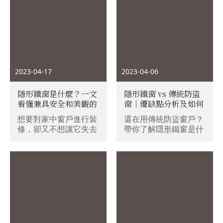
2023-04-17
2023-04-06
隱形鐵窗是什麼？一文
隱形鐵窗 vs 傳統防盜
看懂兼具安全和美觀的
窗｜優缺點分析及如何
隱形鐵窗有什麼特別！
選擇最適合的防盜方
想要對家中窗戶進行裝
還在用傳統防盜窗戶？
式？
修，卻又不想讓它失去
帶你了解隱形鐵窗是什
通風與採光的功能嗎？
麼！
那麼兼具安全和美觀的
「隱形鐵窗」絕對是你
的好選擇！