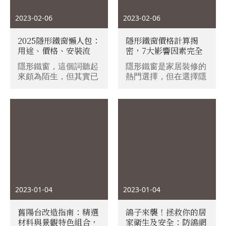
2023-02-06
2023-02-06
2025隱形鐵窗懶人包：
隱形鐵窗價格計算揭
用途、價格、安裝流
密，7大影響因素完全
程、等優缺點全解析
解析！
隱形鐵窗，這個詞聽起
隱形鐵窗是家居裝修的
來頗為陌生，但其實已
熱門選擇，但在選擇隱
經悄悄出現在我們的日
形鐵窗時，您是否曾經
常生活中。你是否曾經
為它的價格感到困惑？
憂心家中的安全問題，
也許會有這樣的疑問：
或者想要對家中的窗戶
「隱形鐵窗到底有什麼
進行裝修，卻又不想讓
用途？它們的價格又是
它失去通風與採光的功
怎麼計算的？安裝流程
能？隱形鐵窗就是一個
又是怎樣的？」請別擔
很好的選擇。在這篇文
心！本文將為您解答這
章中，我們將會一起探
些疑問，在本篇文章中
討什麼是隱形鐵窗，它
我們將帶領您認識隱形
的安裝用途有哪些，為
鐵窗的6大用途，並詳
2023-01-04
2023-01-04
什麼它是居家安全美觀
細解釋影響隱形鐵窗價
的最佳選擇，以及如何
格的7大因素。此外，
舊陽台改造指南：精選
鴿子來襲！拯救你的居
計算它的價格。
我們還會介紹隱形鐵窗
材料與景觀特色組合，
家衛生及安全：防鴿網