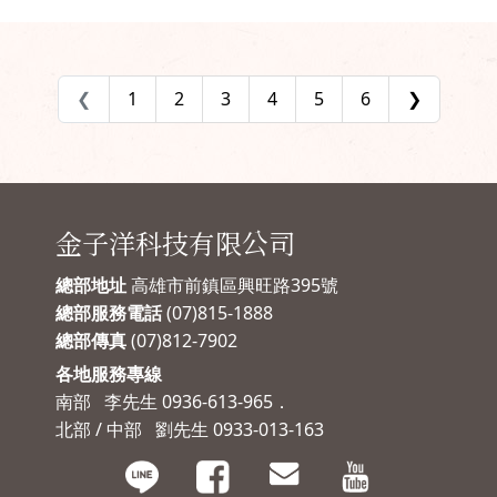
是一個重要的安全防護
不可！法規隨時都在修
部分，飼主們務必做好
正，到底各地區最新版
門窗防護，才能照顧好
本的規定又是如何規
貓咪們的安全！
範？如果家中有小孩、
❮
1
2
3
4
5
6
❯
寵物又該如何預防墜樓
呢？如果你也有這些疑
問，那就繼續看下去
吧！
金子洋科技有限公司
總部地址
高雄市前鎮區興旺路395號
總部服務電話
(07)815-1888
總部傳真
(07)812-7902
各地服務專線
南部 李先生 0936-613-965．
北部 / 中部 劉先生 0933-013-163