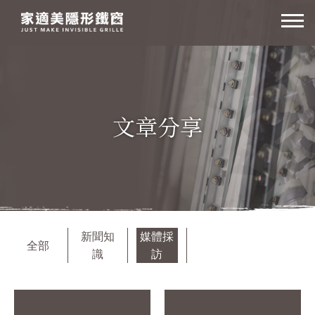
高
雄
家
適
美
文章分享
隱
形
鐵
窗
新聞知
媒體採
全部
識
訪