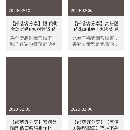
但如果遇到火災發生
時，白鐵窗短時間難破
2023-02-10
2023-02-06
壞的特性，因而造成憾
事的新聞讓人看了總是
【部落客分享】隱形鐵
【部落客分享】高雄隱
會怕怕。
窗怎麼選!!家適美隱形
形鐵窗推薦 | 家適美 兒
鐵窗防盜窗~堅持使用
童居家防護、永久保固
為什麼想裝隱形鐵窗
比較了幾間隱形鐵窗，
日本進口不銹鋼線，不
最安心
呢？住家頂樓視野漂亮
各間丈量都是免費的，
破壞高樓的視野美景，
但不想裝上醜醜鐵窗破
所以大家可以都叫來比
免費到府丈量防盜窗結
壞景觀，於是很多人會
較看看(喂~)，新大樓的
構永久保固服務
選擇安裝隱形鐵窗隱形
話也可能會有團購，但
防盜窗不只具有防墜、
我後來也沒有選社區團
防盜、美觀優點，也在
購的，選了我自己覺得
居家安全上提供一層保
最ok的家適美隱形鐵
護。今天特別來高雄參
窗，不管是事前說明還
觀朋友新家～閒聊之中
是後續安裝我都很滿
知道師傅在頂樓陽台施
意，保固維修部分我還
工隱形防盜窗(防墜
沒有用到，但希望都不
窗)，施工團隊正是高
會用到哦~哈哈。
2023-02-06
2023-02-06
雄鼎鼎大名家適美隱形
鐵窗！
【部落客分享】家適美
【部落客分享】【家適
隱形鐵窗嚴選施作材
美隱形鐵窗】高規不銹