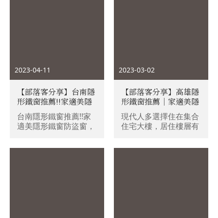
2023-04-11
2023-03-02
【部落客分享】台南隱
【部落客分享】高雄隱
形鐵窗推薦!!家適美隱
形鐵窗推薦｜家適美隱
形鐵窗防盜窗，公家機
形鐵窗，高雄防盜窗
台南隱形鐵窗推薦!!家
現代人多選擇住在集合
關、科技大學指定使
(防墜窗)，結構永久保
適美隱形鐵窗防盜窗，
住宅大樓，居住樓層有
用，政府立案，不影響
固/專利研發配件/免費
公家機關、科技大學指
越來越高的趨勢，居家
美觀視野，讓墜樓意外
到府丈量，帶給全家人
定使用，政府立案，不
安全更是讓人不可忽
降為零！打造安心的生
無聲的隱形守護
影響美觀視野，讓墜樓
視。尤其是家中成員有
活環境
意外降為零！打造安心
活蹦亂跳的孩童、老
的生活環境
人、貓星人，其實蠻建
議裝設隱形鐵窗，來避
免墜樓意外，過往傳統
會選擇加裝白鐵窗，作
為防盜與防墜的方式，