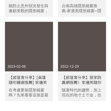
料、高品質施工超細
鋼索！台南高雄隱形鐵
能防止意外狀況發生與
台南高雄隱形鐵窗推
心，並且提供結構永久
窗推薦，免費到府丈
兼顧美觀的隱形鐵窗，
薦-家適美隱形鐵窗─隱
保固的隱形鐵窗專家
量/結構永久保固服務
對住在高樓層，或是家
形鐵窗推薦，兒童防
中有小朋友、寵物的家
墜、寵物防墜交給它！
庭來說，在安全考量下
提供免費到府丈量服
很建議安裝，所以就想
務，老闆親自到場施工
分享一下這個經營超過
安裝，以#SUS316醫療
30年的隱形鐵窗專家
級不銹鋼索打造大樓防
「家適美隱形鐵窗」。
護網，有效防鳥入侵、
關於這家採現場免費評
防鴿入侵，做好公共場
估、報價，嚴選施作材
域安全防護！
料，並提供結構永久保
固的家適美隱形鐵窗，
2023-02-06
2022-12-29
以自己不久前到施工現
場實際觀看，覺得家適
【部落客分享】[高雄
【部落客分享】居家防
美隱形鐵窗老闆與技師
隱形鐵窗推薦] 家適美
護網推薦》家適美隱形
施工相當仔細，以下就
隱形防盜窗(防墜窗)-
鐵窗 兒童安全防護、防
來分享當天實際記錄的
在考慮要裝隱形鐵窗
隨著時代的趨勢，加上
SGS認證、結構永久保
墜窗/防鳥防鴿侵入/毛
一些照片，讓考慮要安
嗎？先來看看這個是最
現在的地寸土寸金，住
固​/ 30年以上經驗仔細
孩防墜網，結構永久保
裝隱形鐵窗的大大做為
後的完工照，有沒有符
大樓越來越普及，當住
施工完美呈現/ 免費到
固，品質有保障！
參考。
合你心目中的隱形鐵窗
家樓層有一定的高度
府評估
要求～個人覺得真的很
時，若家中又有小孩會