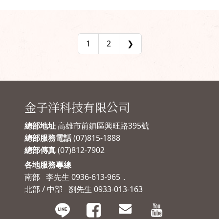
完美，尤其是在弧形陽
擔心安危，這時不少人
臺幾乎是完全貼合著陽
會選擇在家中陽台、窗
臺本身的弧度，從外面
戶裝設這種從外觀看不
往裡面看幾乎是無法察
太出來，既美觀且穩固
1
2
❯
覺～家適美在高雄已經
性又高、安全度也很高
擁有30年以上隱形鐵窗
的隱形鐵窗，來保護自
安裝經驗,是經驗非常豐
家孩童的安全
富的廠商, 任何刁鑽奇
怪的陽台區域都難不倒
他們。免費到府丈量，
金子洋科技有限公司
按照客製化需求來進行
報價
總部地址
高雄市前鎮區興旺路395號
總部服務電話
(07)815-1888
總部傳真
(07)812-7902
各地服務專線
南部 李先生 0936-613-965．
北部 / 中部 劉先生 0933-013-163