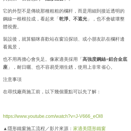
它的外型不是傳統那種粗粗的欄杆，而是用細到接近透明的
鋼線一根根拉成，看起來「
乾淨、不遮光
」，也不會破壞整
體視覺。
裝設後，就算貓咪喜歡站在窗沿探頭、或小朋友趴在欄杆邊
看風景，
也不用再擔心會失足。像家適美採用「
高強度鋼絲
+
鋁合金底
座
」，耐日曬、也不容易受潮生銹，使用上非常省心。
注意事項
在尋找廠商施工前，以下幾個重點可以先了解：
https://www.youtube.com/watch?v=J-V666_eOl8
▲隱形鐵窗施工流程／影片來源：
家適美隱形鐵窗