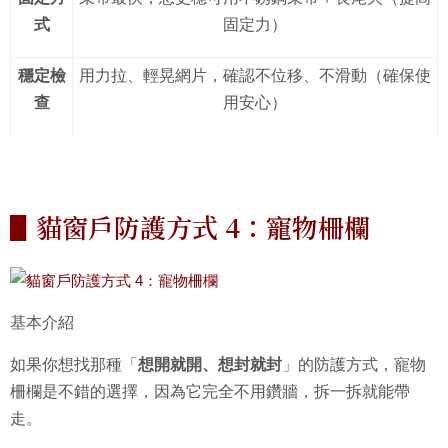
式
固定力）
穩定檢
用力拉、輕晃網片，確認不位移、不滑動（確保使
查
用安心）
▋貓窗戶防護方式 4：寵物柵欄
基本介紹
如果你想找那種「
想開就開、想封就封
」的防護方式，寵物
柵欄是不錯的選擇，因為它完全不用鑽牆，拆一拆就能帶
走。