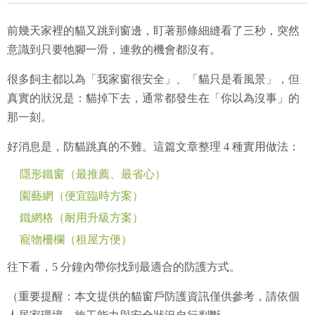
前幾天家裡的貓又跳到窗邊，盯著那條細縫看了三秒，突然
意識到只要牠腳一滑，連救的機會都沒有。
很多飼主都以為「我家窗很安全」、「貓只是看風景」，
但
真實的狀況是：
貓掉下去，通常都發生在「你以為沒事」的
那一刻。
好消息是，防貓跳真的不難。這篇文章整理 4 種實用做法：
隱形鐵窗（最推薦、最省心）
園藝網（便宜臨時方案）
鐵網格（耐用升級方案）
寵物柵欄（租屋方便）
往下看，5 分鐘內帶你找到最適合的防護方式。
（重要提醒：本文提供的貓窗戶防護資訊僅供參考，請依個