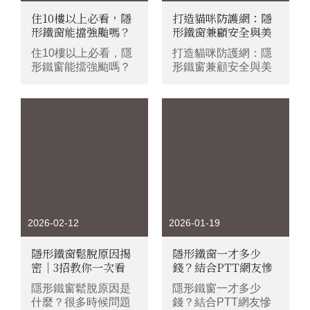
住10樓以上必看，隱
打造貓咪防護網：隱
形鐵窗能擋強颱嗎？
形鐵窗兼顧安全與美
高樓層防颱抗風指
觀的終極方案！
住10樓以上必看，隱
打造貓咪防護網：隱
南！
形鐵窗能擋強颱嗎？
形鐵窗兼顧安全與美
高樓層防颱抗風指
觀的終極方案！
南！
2026-02-12
2026-01-19
隱形鐵窗鬆脫原因揭
隱形鐵窗一才多少
密｜3招教你一次看
錢？結合PTT網友慘
懂！
痛案例揭密報價單裡
隱形鐵窗鬆脫原因是
隱形鐵窗一才多少
的「隱藏成本」與安
什麼？很多時候問題
錢？結合PTT網友慘
全陷阱！