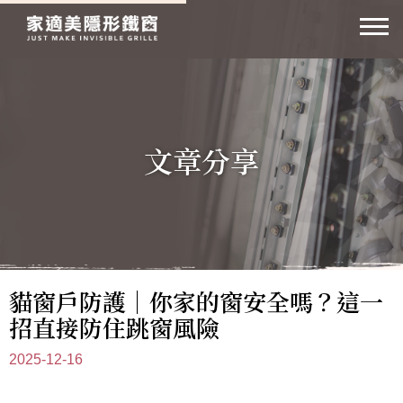
高
雄
家
適
美
隱
文章分享
形
鐵
窗
貓窗戶防護｜你家的窗安全嗎？這一
招直接防住跳窗風險
2025-12-16