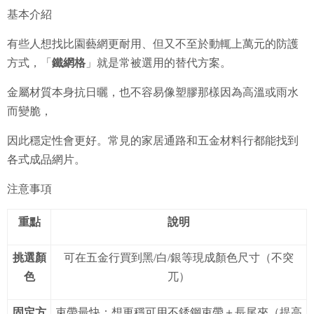
基本介紹
有些人想找比園藝網更耐用、但又不至於動輒上萬元的防護
方式，「
鐵網格
」就是常被選用的替代方案。
金屬材質本身抗日曬，也不容易像塑膠那樣因為高溫或雨水
而變脆，
因此穩定性會更好。常見的家居通路和五金材料行都能找到
各式成品網片。
注意事項
重點
說明
挑選顏
可在五金行買到黑/白/銀等現成顏色尺寸（不突
色
兀）
固定方
束帶最快；想更穩可用不銹鋼束帶＋長尾夾（提高