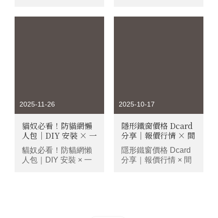
不在鋼索本身，而在
痛案例揭密報價單裡
鋁座內的鎖固方式，
的「隱藏成本」與安
固定點是否做到獨立
全陷阱！
固定，才能降低鋼索
位移與張力連動，避
免產生「連鎖鬆弛」
風險，本文會帶你拆
解隱形鐵窗安裝細
節，協助降低因單點
受損而引發張力崩解
的擔心。
2025-11-26
2025-10-17
貓奴必看！防貓網懶
隱形鐵窗價格 Dcard
人包｜DIY 安裝 × 一
分享｜報價行情 × 間
表看懂最安全選擇
距安全 × 廠商挑選
貓奴必看！防貓網懶
隱形鐵窗價格 Dcard
人包｜DIY 安裝 × 一
分享｜報價行情 × 間
表看懂最安全選擇
距安全 × 廠商挑選