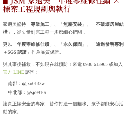
▋JSM 家適美｜年度零維修佳績 ×
標案工程規劃與執行
家適美堅持「
專業施工
」、「
無塵安裝
」、「
不破壞房屋結
構
」，從丈量到完工每一步都細心把關，
更以「
年度零維修佳績
」、「
永久保固
」、「
通過發明專利
＋
SGS
認證
」作為品質保證。
與其事後補救，不如現在就預防！來電 0936-613965 或加入
官方 LINE
諮詢：
南部：@jxu0133w
中北部：@sjr9910i
讓真正懂安全的專家，替你打造一個貓咪、孩子都能安心活
動的家。