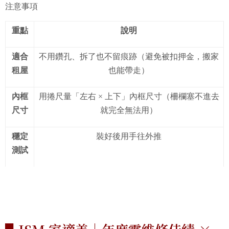
注意事項
重點
說明
適合
不用鑽孔、拆了也不留痕跡（避免被扣押金，搬家
租屋
也能帶走）
內框
用捲尺量「左右 × 上下」內框尺寸（柵欄塞不進去
尺寸
就完全無法用）
穩定
裝好後用手往外推
測試