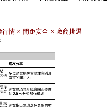
價行情 × 間距安全 × 廠商挑選
）
網友分享
隻貓，
多位網友提醒首要注意隱形
其他
鐵窗的間距大小
台隱形
網友建議隱形鐵窗間距要做
安裝
到 2.5 公分並加強橫線
隱形鐵
網友指出建議選擇更硬的材