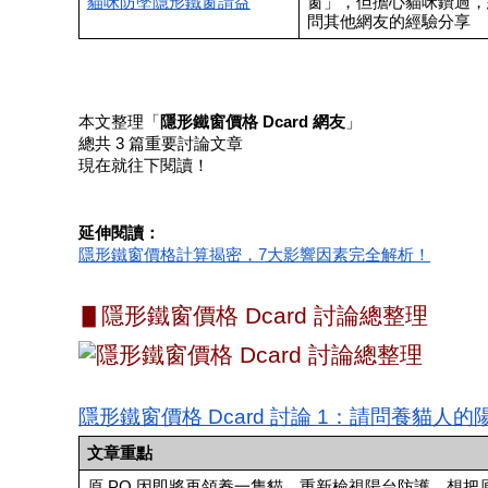
貓咪防墜隱形鐵窗請益
窗」，但擔心貓咪鑽過，
問其他網友的經驗分享
本文整理「
隱形鐵窗價格 Dcard 網友
」
總共 3 篇重要討論文章
現在就往下閱讀！
延伸閱讀：
隱形鐵窗價格計算揭密，7大影響因素完全解析！
▋隱形鐵窗價格 Dcard 討論總整理
隱形鐵窗價格 Dcard 討論 1：請問養貓人
文章重點
原 PO 因即將再領養一隻貓，重新檢視陽台防護，想