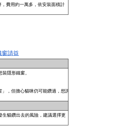
良好，費用約一萬多，依安裝面積計
形鐵窗請益
，想裝隱形鐵窗。
窗」，但擔心貓咪仍可能鑽過，想詢
能發生貓鑽出去的風險，建議選擇更