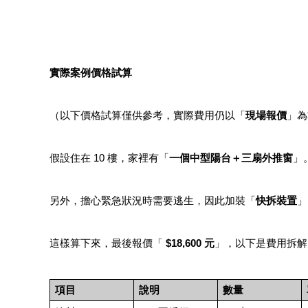
實際案例價格試算
（以下價格試算僅供參考，實際費用仍以「
現場報價
」為
假設住在 10 樓，家裡有「
一個中型陽台＋三扇外推窗
」
另外，擔心緊急狀況時需要逃生，因此加裝「
快拆裝置
」
這樣算下來，最後報價「
$18,600 元
」，以下是費用拆解
項目
說明
數量