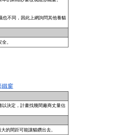
工建議也不同，因此上網詢問其他養貓
安全。
形鐵窗
多難以決定，計畫找幾間廠商丈量估
過大的間距可能讓貓鑽出去。