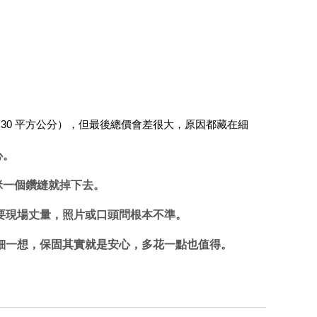
 30×30 平方公分），但最後總價會差很大，原因都藏在細
心。
咪一個鑽縫就掉下去。
要現場丈量，照片或口頭問根本不準。
仔細一想，保固其實就是安心，多花一點也值得。