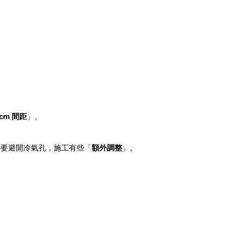
 cm 間距
」。
需要避開冷氣孔，施工有些「
額外調整
」。