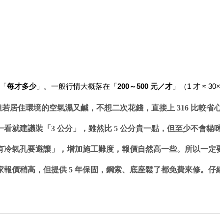
「
每才多少
」。一般行情大概落在「
200～500 元／才
」（1 才 ≈
但若居住環境的空氣濕又鹹，不想二次花錢，直接上 316 比較省
看就建議裝「3 公分」，雖然比 5 公分貴一點，但至少不會貓
有冷氣孔要避讓」，增加施工難度，報價自然高一些。所以一定
報價稍高，但提供 5 年保固，鋼索、底座鬆了都免費來修。