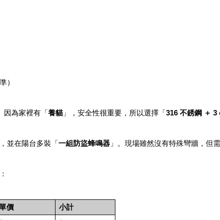
準）
。因為家裡有「
養貓
」，安全性很重要，所以選擇「
316 不銹鋼 ＋ 3
，並在陽台多裝「
一組防盜蜂鳴器
」。現場雖然沒有特殊彎牆，但
：
單價
小計