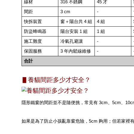
線材
316 不銹鋼
45 才
間距
3 cm
-
快拆裝置
窗＋陽台共 4 組
4 組
防盜蜂鳴器
陽台安裝 1 組
1 組
施工難度
冷氣孔避讓
-
保固服務
3 年內鬆線維修
-
合計
▋養貓間距多少才安全？
隱形鐵窗的間距並不是隨便挑，常見有 3cm、5cm、10c
如果是為了防止小孩亂靠窗危險，5cm 夠用；但若家裡