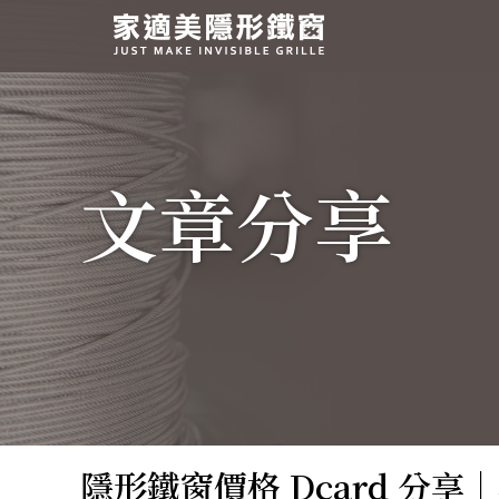
高
雄
家
適
美
文章分享
隱
形
鐵
窗
隱形鐵窗價格 Dcard 分享