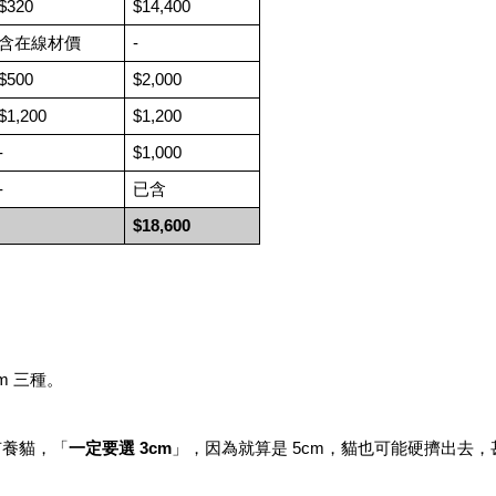
$320
$14,400
含在線材價
-
$500
$2,000
$1,200
$1,200
-
$1,000
-
已含
$18,600
m 三種。
有養貓，「
一定要選 3cm
」，因為就算是 5cm，貓也可能硬擠出去