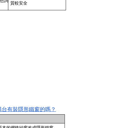
想詢
質較安全
的陽台有裝隱形鐵窗的嗎？
把原本的網格紗窗改成隱形鐵窗。