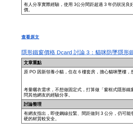
有人分享實際經驗，使用 3公分間距超過 3 年仍狀況
價。
查看原文
隱形鐵窗價格 Dcard 討論 3：貓咪防墜隱
文章重點
原 PO 因新領養小貓，住在 6 樓套房，擔心貓咪墜樓
考量曬衣需求，不想做固定式，打算做「窗框式隱形鐵
問其他網友的經驗分享。
討論整理
有網友指出，即使鋼線拉緊、間距做到 3 公分，仍可
硬的材質較安全。