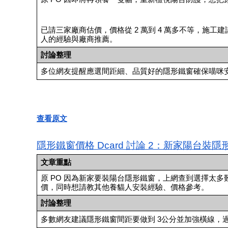
已請三家廠商估價，價格從 2 萬到 4 萬多不等，施
人的經驗與廠商推薦。
討論整理
多位網友提醒應選間距細、品質好的隱形鐵窗確保喵咪
查看原文
隱形鐵窗價格 Dcard 討論 2：新家陽台裝隱
文章重點
原 PO 因為新家要裝陽台隱形鐵窗，上網查到選擇太
價，同時想請教其他養貓人安裝經驗、價格參考。
討論整理
多數網友建議隱形鐵窗間距要做到 3公分並加強橫線，